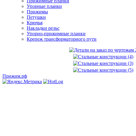
Прижимные планки
Упорные планки
Прижимы
Петушки
Крючья
Накладки рельс
Упорно-прижимные планки
Крепеж трансформаторного пути
Прижим.рф