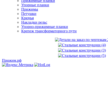
Прижимные планки
Упорные планки
Прижимы
Петушки
Крючья
Накладки рельс
Упорно-прижимные планки
Крепеж трансформаторного пути
Прижим.рф